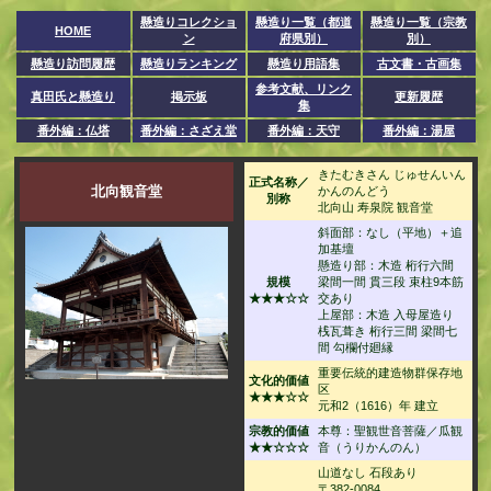
懸造りコレクショ
懸造り一覧（都道
懸造り一覧（宗教
HOME
ン
府県別）
別）
懸造り訪問履歴
懸造りランキング
懸造り用語集
古文書・古画集
参考文献、リンク
真田氏と懸造り
掲示板
更新履歴
集
番外編：仏塔
番外編：さざえ堂
番外編：天守
番外編：湯屋
きたむきさん じゅせんいん
正式名称／
北向観音堂
かんのんどう
別称
北向山 寿泉院 観音堂
斜面部：なし（平地）＋追
加基壇
懸造り部：木造 桁行六間
規模
梁間一間 貫三段 束柱9本筋
★★★☆☆
交あり
上屋部：木造 入母屋造り
桟瓦葺き 桁行三間 梁間七
間 勾欄付廻縁
重要伝統的建造物群保存地
文化的価値
区
★★★☆☆
元和2（1616）年 建立
宗教的価値
本尊：聖観世音菩薩／瓜観
★★☆☆☆
音（うりかんのん）
山道なし 石段あり
〒382-0084