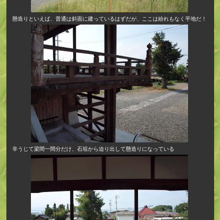
懸造りといえば、普通は斜面に建っているはずだが、ここは紛れもなく平地だ！
辛うじて梁間一間分だけ、石垣から迫り出して懸造りになっている