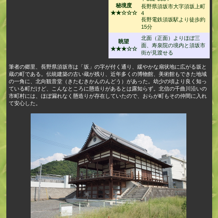
秘境度
長野県須坂市大字須坂上町
★★☆☆☆
4
長野電鉄須坂駅より徒歩約
15分
北面（正面）よりほぼ三
眺望
面、寿泉院の境内と須坂市
★★★☆☆
街が見渡せる
筆者の郷里、長野県須坂市は「坂」の字が付く通り、緩やかな扇状地に広がる坂と
蔵の町である。伝統建築の古い蔵が残り、近年多くの博物館、美術館もできた地域
の一角に、北向観音堂（きたむきかんのんどう）があった。幼少の頃より良く知っ
ている町だけど、こんなところに懸造りがあるとは露知らず。北信の千曲川沿いの
市町村には、ほぼ漏れなく懸造りが存在していたので、おらが町もその仲間に入れ
て安心した。