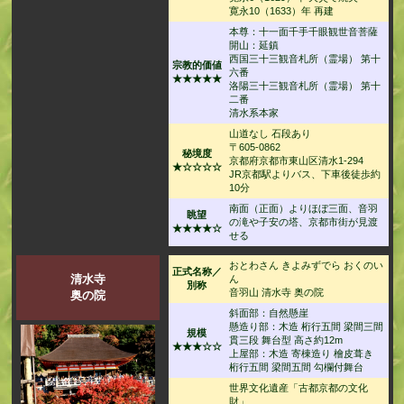
寛永10（1633）年 再建
本尊：十一面千手千眼観世音菩薩
開山：延鎮
西国三十三観音札所（霊場） 第十
宗教的価値
六番
★★★★★
洛陽三十三観音札所（霊場） 第十
二番
清水系本家
山道なし 石段あり
〒605-0862
秘境度
京都府京都市東山区清水1-294
★☆☆☆☆
JR京都駅よりバス、下車後徒歩約
10分
南面（正面）よりほぼ三面、音羽
眺望
の滝や子安の塔、京都市街が見渡
★★★★☆
せる
おとわさん きよみずでら おくのい
正式名称／
清水寺
ん
別称
音羽山 清水寺 奥の院
奥の院
斜面部：自然懸崖
懸造り部：木造 桁行五間 梁間三間
規模
貫三段 舞台型 高さ約12m
★★★☆☆
上屋部：木造 寄棟造り 檜皮葺き
桁行五間 梁間五間 勾欄付舞台
世界文化遺産「古都京都の文化
財」