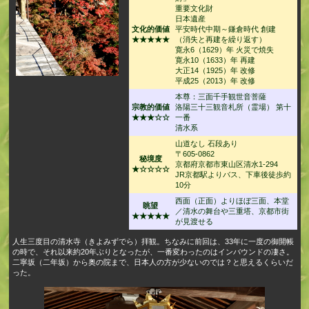
重要文化財
日本遺産
文化的価値
平安時代中期～鎌倉時代 創建
★★★★★
（消失と再建を繰り返す）
寛永6（1629）年 火災で焼失
寛永10（1633）年 再建
大正14（1925）年 改修
平成25（2013）年 改修
本尊：三面千手観世音菩薩
宗教的価値
洛陽三十三観音札所（霊場） 第十
★★★☆☆
一番
清水系
山道なし 石段あり
〒605-0862
秘境度
京都府京都市東山区清水1-294
★☆☆☆☆
JR京都駅よりバス、下車後徒歩約
10分
西面（正面）よりほぼ三面、本堂
眺望
／清水の舞台や三重塔、京都市街
★★★★★
が見渡せる
人生三度目の清水寺（きよみずでら）拝観。ちなみに前回は、33年に一度の御開帳
の時で、それ以来約20年ぶりとなったが、一番変わったのはインバウンドの凄さ。
二寧坂（二年坂）から奥の院まで、日本人の方が少ないのでは？と思えるくらいだ
った。