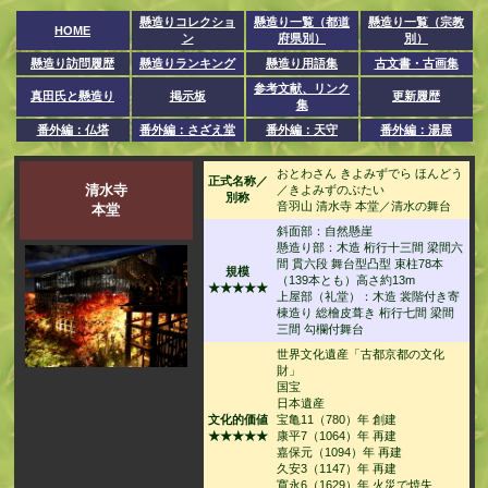
懸造りコレクショ
懸造り一覧（都道
懸造り一覧（宗教
HOME
ン
府県別）
別）
懸造り訪問履歴
懸造りランキング
懸造り用語集
古文書・古画集
参考文献、リンク
真田氏と懸造り
掲示板
更新履歴
集
番外編：仏塔
番外編：さざえ堂
番外編：天守
番外編：湯屋
おとわさん きよみずでら ほんどう
正式名称／
清水寺
／きよみずのぶたい
別称
音羽山 清水寺 本堂／清水の舞台
本堂
斜面部：自然懸崖
懸造り部：木造 桁行十三間 梁間六
間 貫六段 舞台型凸型 束柱78本
規模
（139本とも）高さ約13m
★★★★★
上屋部（礼堂）：木造 裳階付き寄
棟造り 総檜皮葺き 桁行七間 梁間
三間 勾欄付舞台
世界文化遺産「古都京都の文化
財」
国宝
日本遺産
文化的価値
宝亀11（780）年 創建
★★★★★
康平7（1064）年 再建
嘉保元（1094）年 再建
久安3（1147）年 再建
寛永6（1629）年 火災で焼失