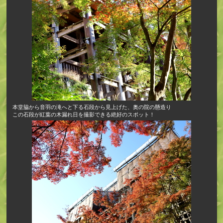
本堂脇から音羽の滝へと下る石段から見上げた、奥の院の懸造り
この石段が紅葉の木漏れ日を撮影できる絶好のスポット！