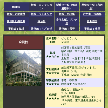
懸造りコレクショ
懸造り一覧（都道
懸造り一覧（宗教
HOME
ン
府県別）
別）
懸造り訪問履歴
懸造りランキング
懸造り用語集
古文書・古画集
参考文献、リンク
真田氏と懸造り
掲示板
更新履歴
集
番外編：仏塔
番外編：さざえ堂
番外編：天守
番外編：湯屋
正式名称／
ぜんどういん
全洞院
別称
全洞院
斜面部：整地基壇（石垣）
懸造り部：木造 桁行四間 梁間二間
規模
貫三段
★★☆☆☆
上屋部：木造 桁行十間 梁間五間
入母屋造り 桟瓦葺き
越生町再発見100ポイント 81
文化的価値
創建年代不明
★☆☆☆☆
平成28（2016）年度 再建
宗教的価値
本尊：布袋尊
★★★☆☆
武蔵越生七福神 布袋
山道なし 石段あり
〒350-0424
秘境度
埼玉県入間郡越生町黒山734
★★★★☆
JR八高線、東武越生線越生駅から
バス