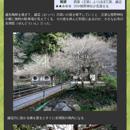
眺望
西面（正面）よりほぼ三面、越辺
★★☆☆☆
川や熊野神社が見渡せる
越生梅林を過ぎて、越辺（おっぺ）川添いの道を南下していくと、立派な熊野神社
の横に無料の駐車場が見えてくる。その道を挟んだ対面にあるのが、小さなお寺の
全洞院（ぜんどういん）だった。
越辺川に架かる橋を渡るとすぐに全洞院の境内になる